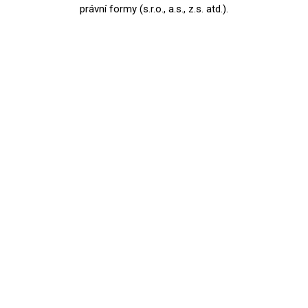
právní formy (s.r.o., a.s., z.s. atd.).