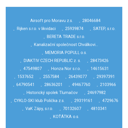
Airsoft pro Moravu z.s.
28046684
-
Rijken s.r.o. v likvidaci
25939874
SATEP, s.r.o.
-
-
-
BERETA TRADE s.r.o.
-
Kanalizační společnost Chválkovi…
-
MEMORIA POPULI, o.s.
-
DIAKTIV CZECH REPUBLIC z. s.
28473426
-
-
47549807
Honza Nor s.r.o.
14615631
-
-
-
1537652
2557584
26439077
29397391
-
-
-
-
64790541
28636201
49467760
2103966
-
-
-
-
Historický spolek Tlumačov
24697982
-
-
CYKLO-SKI klub Polička z.s.
29319161
4729676
-
-
-
VaK Zápy, s.r.o.
70132607
4810341
-
-
-
KOŤÁTKA o.s.
-