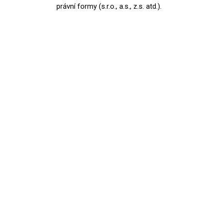
právní formy (s.r.o., a.s., z.s. atd.).