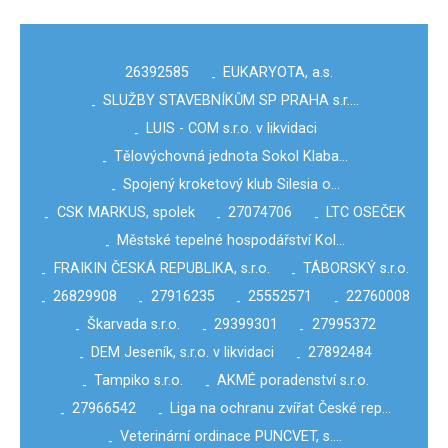
26392585
EUKARYOTA, a.s.
-
SLUŽBY STAVEBNÍKŮM SP PRAHA s.r.…
-
LUIS - COM s.r.o. v likvidaci
-
Tělovýchovná jednota Sokol Klaba…
-
Spojený kroketový klub Silesia o…
-
CSK MARKUS, spolek
27074706
LTC OSEČEK
-
-
-
Městské tepelné hospodářství Kol…
-
FRAIKIN ČESKÁ REPUBLIKA, s.r.o.
TÁBORSKÝ s.r.o.
-
-
26829908
27916235
25552571
22760008
-
-
-
-
Škarvada s.r.o.
29399301
27995372
-
-
-
DEM Jeseník, s.r.o. v likvidaci
27892484
-
-
Tampiko s.r.o.
AKMÉ poradenství s.r.o.
-
-
27966542
Liga na ochranu zvířat České rep…
-
-
Veterinární ordinace PUNCVET, s.…
-