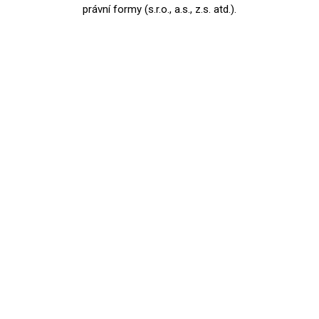
právní formy (s.r.o., a.s., z.s. atd.).