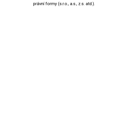
právní formy (s.r.o., a.s., z.s. atd.).