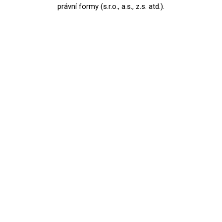
právní formy (s.r.o., a.s., z.s. atd.).