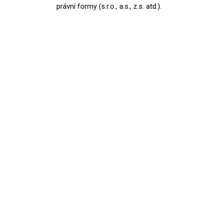
právní formy (s.r.o., a.s., z.s. atd.).