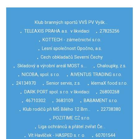
Klub branných sportů VVŠ PV Vyšk…
TELEAXIS PRAHA a.s. v likvidaci
27825256
•
•
KOTTECH - zámečnictví s.r.o.
•
Lesní společnost Opočno, a.s.
•
Cech obkladačů Severní Čechy
•
Skladový a výrobní areál MOST s.…
Chaloupky, z.s.
•
•
NICOBA, spol. s r.o.
AIVENTUS TRADING s.r.o.
•
•
24134970
Senior servis, z.s.
klemaX food s.r.o.
•
•
•
DARK PORT spol. s r.o. v likvidaci
26800268
•
•
46710302
3683109
BABAMENT s.r.o.
•
•
•
Klub rodičů při MŠ Bílého 12 Brn…
22738380
•
•
POZITIME CZ s.r.o.
•
Liga ochránců a přátel zvířat Če…
•
Vít Havlíček - HASPED s. r. o.
60701544
•
•