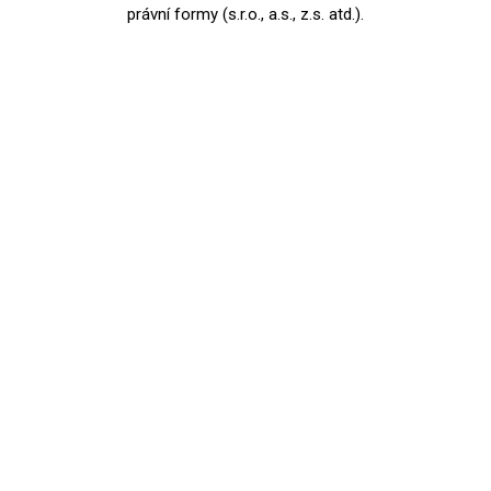
právní formy (s.r.o., a.s., z.s. atd.).