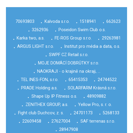
70693803
Kalvoda s.r.o.
1518941
662623
•
•
•
3262936
Poseidon Swim Club o.s.
•
•
Karka two, a.s.
FE-ROS Group s.r.o.
29263981
•
•
•
ARGUS LIGHT s.r.o.
Institut pro média a data, o.s.
•
•
SWPF CZ Retail s.r.o.
•
MOJE DOMÁCÍ DOBRŮTKY s.r.o.
•
NAOKRAJI - o krajině na okraji, …
•
TEL INES-FON, s.r.o.
65415353
24744522
•
•
•
PRADE Holding a.s.
SOLARFARM Krásná s.r.o.
•
•
Shape Up IP Fitness o.s.
48909882
•
•
ZENITHEX GROUP, a.s.
Yellow Pro, s. r. o.
•
•
Fight club Duchcov, z. s.
24701173
5268133
•
•
•
22609458
27627004
SAF terrenas s.r.o.
•
•
•
28947908
•