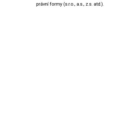
právní formy (s.r.o., a.s., z.s. atd.).