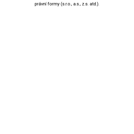
právní formy (s.r.o., a.s., z.s. atd.).