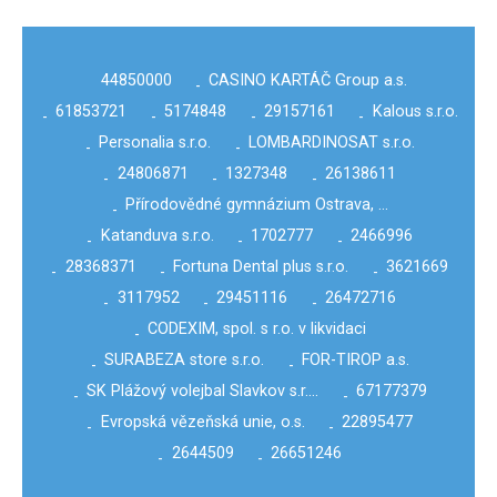
44850000
CASINO KARTÁČ Group a.s.
-
61853721
5174848
29157161
Kalous s.r.o.
-
-
-
-
Personalia s.r.o.
LOMBARDINOSAT s.r.o.
-
-
24806871
1327348
26138611
-
-
-
Přírodovědné gymnázium Ostrava, …
-
Katanduva s.r.o.
1702777
2466996
-
-
-
28368371
Fortuna Dental plus s.r.o.
3621669
-
-
-
3117952
29451116
26472716
-
-
-
CODEXIM, spol. s r.o. v likvidaci
-
SURABEZA store s.r.o.
FOR-TIROP a.s.
-
-
SK Plážový volejbal Slavkov s.r.…
67177379
-
-
Evropská vězeňská unie, o.s.
22895477
-
-
2644509
26651246
-
-