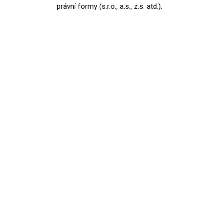
právní formy (s.r.o., a.s., z.s. atd.).