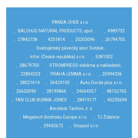
PANDA CHEB s.r.o.
BALCHUG NATURAL PRODUCTS, spol. …
4989732
-
-
27842738
4251814
25203096
26794705
-
-
-
-
Svatojánský pěvecký sbor Svitávk…
-
Infor (Česká republika) s.r.o.
5381002
-
-
28679750
STROMPRESS-tiskárna a nakladatel…
-
-
22854223
PRAHA LEMMA s.r.o.
25994336
-
-
-
28021614
26424100
Auto Dorda plus s.r.o.
-
-
-
26620090
28190866
24664057
48152765
-
-
-
-
FAN CLUB BURMA JONES
28419171
45235694
-
-
-
Aeroklub Tachov, z. s.
-
Megatech Boshoku Europe s.r.o.
TJ Ždánice
-
-
29442672
Stopsol s.r.o.
-
-