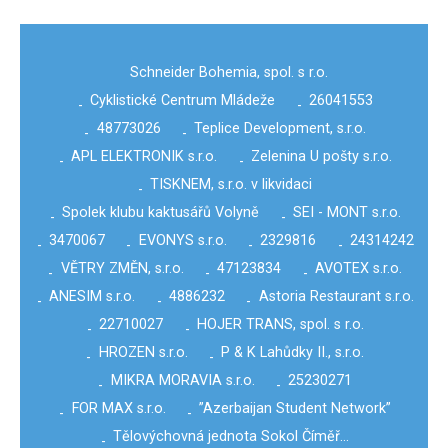
Schneider Bohemia, spol. s r.o.
Cyklistické Centrum Mládeže
26041553
-
-
48773026
Teplice Development, s.r.o.
-
-
APL ELEKTRONIK s.r.o.
Zelenina U pošty s.r.o.
-
-
TISKNEM, s.r.o. v likvidaci
-
Spolek klubu kaktusářů Volyně
SEI - MONT s.r.o.
-
-
3470067
EVONYS s.r.o.
2329816
24314242
-
-
-
-
VĚTRY ZMĚN, s.r.o.
47123834
AVOTEX s.r.o.
-
-
-
ANESIM s.r.o.
4886232
Astoria Restaurant s.r.o.
-
-
-
22710027
HOJER TRANS, spol. s r.o.
-
-
HROZEN s.r.o.
P & K Lahůdky II., s.r.o.
-
-
MIKRA MORAVIA s.r.o.
25230271
-
-
FOR MAX s.r.o.
”Azerbaijan Student Network”
-
-
Tělovýchovná jednota Sokol Číměř…
-