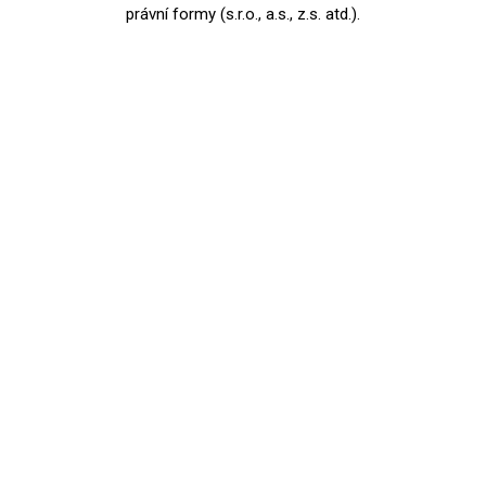
právní formy (s.r.o., a.s., z.s. atd.).