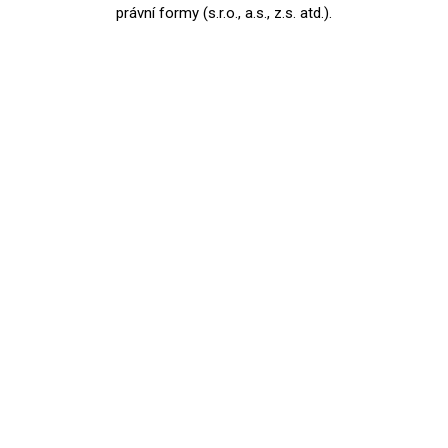
právní formy (s.r.o., a.s., z.s. atd.).