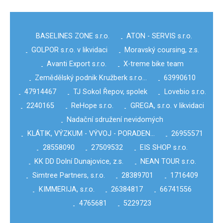
BASELINES ZONE s.r.o.
ATON - SERVIS s.r.o.
-
GOLPOR s.r.o. v likvidaci
Moravský coursing, z.s.
-
-
Avanti Export s.r.o.
X-treme bike team
-
-
Zemědělský podnik Kružberk s.r.o…
63990610
-
-
47914467
TJ Sokol Řepov, spolek
Lovebio s.r.o.
-
-
-
2240165
ReHope s.r.o.
GREGA, s.r.o. v likvidaci
-
-
-
Nadační sdružení nevidomých
-
KLÁTIK, VÝZKUM - VÝVOJ - PORADEN…
26955571
-
-
28558090
27509532
EIS SHOP s.r.o.
-
-
-
KK DD Dolní Dunajovice, z.s.
NEAN TOUR s.r.o.
-
-
Simtree Partners, s.r.o.
28389701
1716409
-
-
-
KIMMERIJA, s.r.o.
26384817
66741556
-
-
-
4765681
5229723
-
-