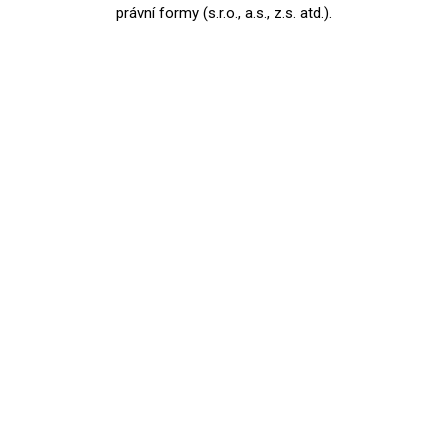
právní formy (s.r.o., a.s., z.s. atd.).