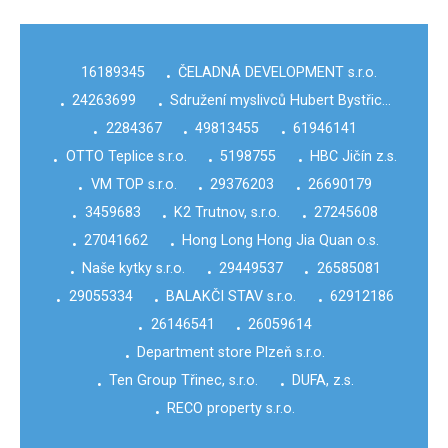
16189345
ČELADNÁ DEVELOPMENT s.r.o.
•
24263699
Sdružení myslivců Hubert Bystřic…
•
•
2284367
49813455
61946141
•
•
•
OTTO Teplice s.r.o.
5198755
HBC Jičín z.s.
•
•
•
VM TOP s.r.o.
29376203
26690179
•
•
•
3459683
K2 Trutnov, s.r.o.
27245608
•
•
•
27041662
Hong Long Hong Jia Quan o.s.
•
•
Naše kytky s.r.o.
29449537
26585081
•
•
•
29055334
BALAKČI STAV s.r.o.
62912186
•
•
•
26146541
26059614
•
•
Department store Plzeň s.r.o.
•
Ten Group Třinec, s.r.o.
DUFA, z.s.
•
•
RECO property s.r.o.
•