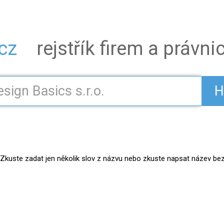
.cz
rejstřík firem a právn
H
kuste zadat jen několik slov z názvu nebo zkuste napsat název bez práv