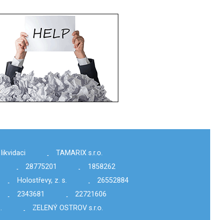
 likvidaci
TAMARIX s.r.o.
-
28775201
1858262
-
-
Holostřevy, z. s.
26552884
-
-
2343681
22721606
-
-
.
ZELENÝ OSTROV s.r.o.
-