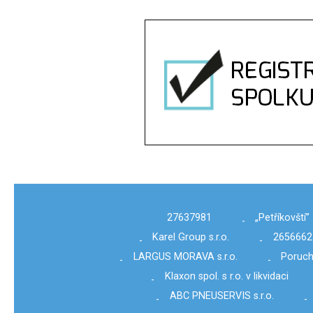
27637981
„Petříkovští”
-
Karel Group s.r.o.
2656662
-
-
LARGUS MORAVA s.r.o.
Poruch
-
-
Klaxon spol. s r.o. v likvidaci
-
ABC PNEUSERVIS s.r.o.
-
-