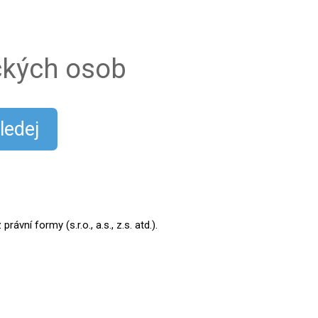
ických osob
ledej
ní formy (s.r.o., a.s., z.s. atd.).