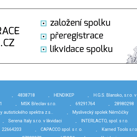
4838718
HENDIKEP
H.G.S. Blansko, s.r.o. v
-
-
-
1
MSK Břeclav s.r.o.
69291764
28980298
-
-
-
y autistického spektra z.s…
Myslivecký spolek Němčičky
-
Serena Italy s.r.o. v likvidaci
INTERLACTO, spol. s r.o.
-
-
22664203
CAPACCO spol. s r. o.
Karned Tools s.r.o
-
-