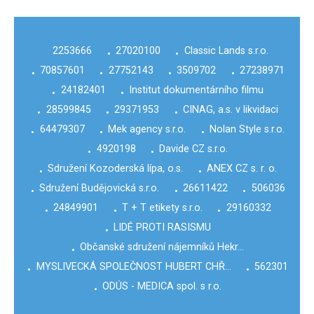
2253666
27020100
Classic Lands s.r.o.
•
•
70857601
27752143
3509702
27238971
•
•
•
•
24182401
Institut dokumentárního filmu
•
•
28599845
29371953
CINAG, a.s. v likvidaci
•
•
•
64479307
Mek agency s.r.o.
Nolan Style s.r.o.
•
•
•
4920198
Davide CZ s.r.o.
•
•
Sdružení Kozoderská lípa, o.s.
ANEX CZ s. r. o.
•
•
Sdružení Budějovická s.r.o.
26611422
506036
•
•
•
24849901
T + T etikety s.r.o.
29160332
•
•
•
LIDÉ PROTI RASISMU
•
Občanské sdružení nájemníků Hekr…
•
MYSLIVECKÁ SPOLEČNOST HUBERT CHŘ…
562301
•
•
ODÚS - MEDICA spol. s r.o.
•