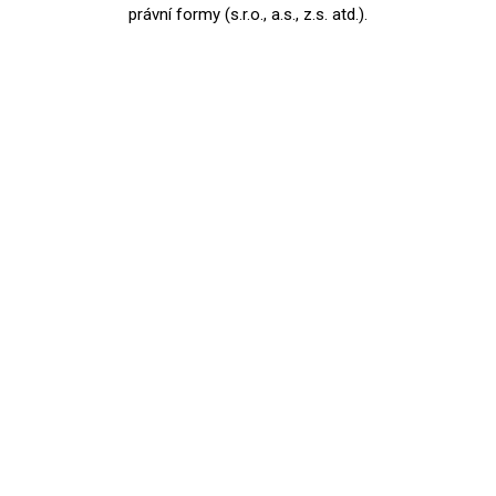
právní formy (s.r.o., a.s., z.s. atd.).