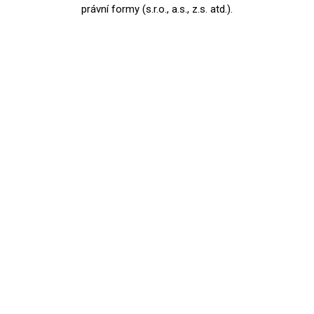
právní formy (s.r.o., a.s., z.s. atd.).