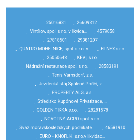
25016831
26609312
-
Vintířov, spol. s r.o. v likvida…
4579658
-
-
27818501
29381207
-
-
QUATRO MOHELNICE, spol. s r.o. v…
FILNEX s.r.o.
-
-
25050648
KEVI, s.r.o.
-
-
Nádražní restaurace spol. s r.o.
28583191
-
-
Tenis Varnsdorf, z.s.
-
Jezdecká stáj Spálené Poříčí, z.…
-
PROPERTY ALG, a.s.
-
Středisko Kupónové Privatizace, …
-
GOLDEN TIKKA s.r.o.
28281578
-
-
NOVOTNÝ-AGRO spol. s r.o.
-
Svaz moravskoslezských podnikate…
46581910
-
-
EURO - KNOFLÍK s.r.o.v likvidac…
-