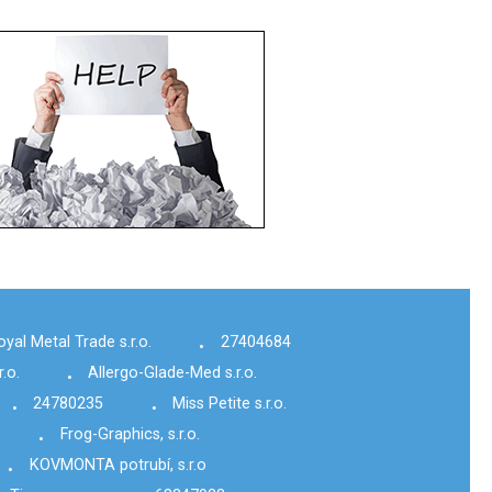
oyal Metal Trade s.r.o.
27404684
•
.o.
Allergo-Glade-Med s.r.o.
•
24780235
Miss Petite s.r.o.
•
•
Frog-Graphics, s.r.o.
•
KOVMONTA potrubí, s.r.o
•