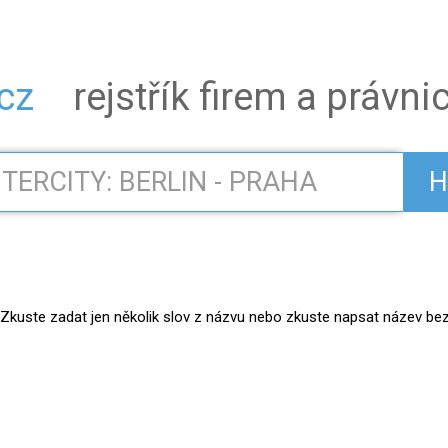
.cz
rejstřík firem a právn
H
kuste zadat jen několik slov z názvu nebo zkuste napsat název bez práv