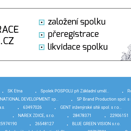
SK Etna
Spolek POSPOLU při Základní uměl…
R
•
•
•
RNATIONAL DEVELOPMENT sp…
5P Brand Production spol. s r
•
.s.
63497026
GENT inženýrské sítě spol. s r.o…
•
•
NAREX ZDICE, s.r.o.
28478371
22906151
•
•
•
25974190
26548127
BLUE GREEN VISION s.r.o.
•
•