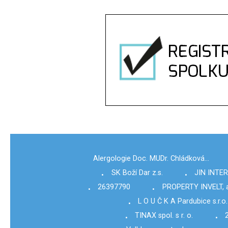
Alergologie Doc. MUDr. Chládková…
SK Boží Dar z.s.
JIN INTE
•
•
26397790
PROPERTY INVELT, a
•
•
L O U Č K A Pardubice s.r.o.
•
TINAX spol. s r. o.
•
•