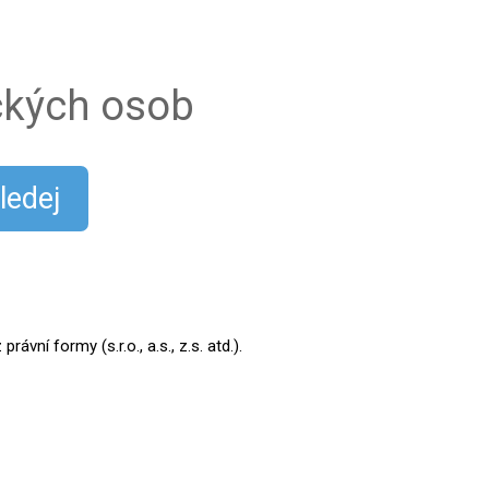
ických osob
ledej
ní formy (s.r.o., a.s., z.s. atd.).