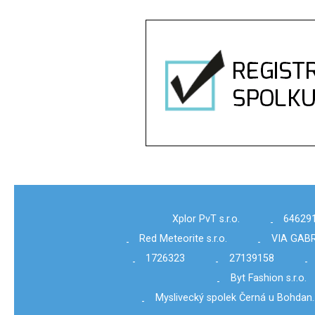
Xplor PvT s.r.o.
64629
-
Red Meteorite s.r.o.
VIA GABR
-
-
1726323
27139158
-
-
-
Byt Fashion s.r.o.
-
Myslivecký spolek Černá u Bohdan
-