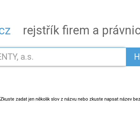
.cz
rejstřík firem a právn
H
kuste zadat jen několik slov z názvu nebo zkuste napsat název bez práv