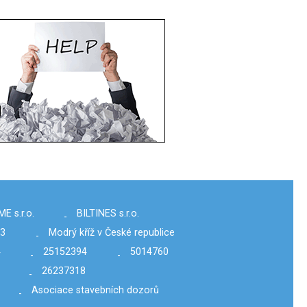
 s.r.o.
BILTINES s.r.o.
-
03
Modrý kříž v České republice
-
4
25152394
5014760
-
-
26237318
-
Asociace stavebních dozorů
-