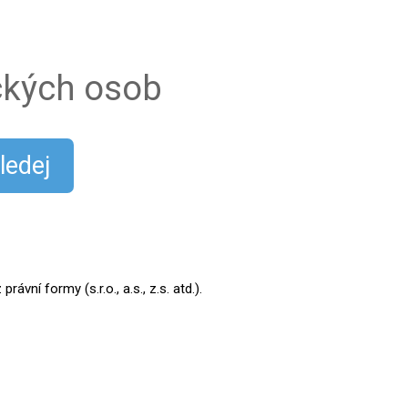
ických osob
ledej
ní formy (s.r.o., a.s., z.s. atd.).