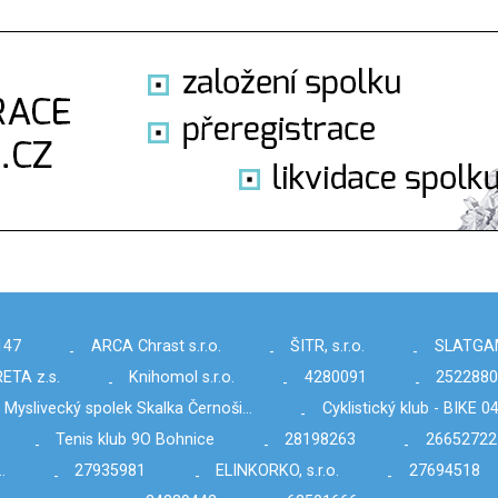
147
ARCA Chrast s.r.o.
ŠITR, s.r.o.
SLATGAME
-
-
-
ETA z.s.
Knihomol s.r.o.
4280091
252288
-
-
-
Myslivecký spolek Skalka Černoši…
Cyklistický klub - BIKE 0
-
Tenis klub 9O Bohnice
28198263
26652722
-
-
-
…
27935981
ELINKORKO, s.r.o.
27694518
-
-
-