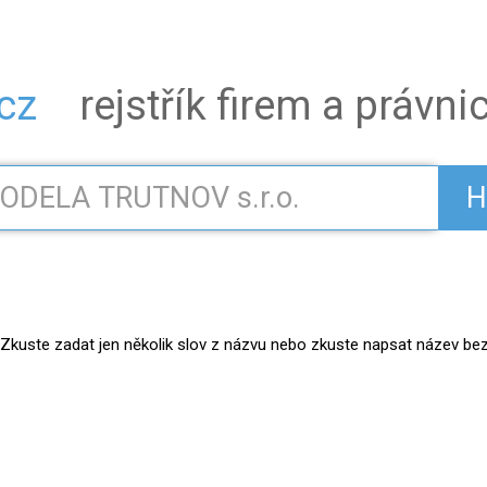
.cz
rejstřík firem a právn
H
kuste zadat jen několik slov z názvu nebo zkuste napsat název bez práv