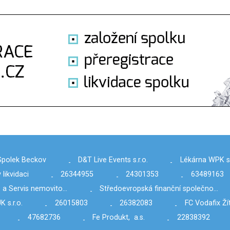
Spolek Beckov
D&T Live Events s.r.o.
Lékárna WPK s.
-
-
 likvidaci
26344955
24301353
63489163
-
-
-
 a Servis nemovito…
Středoevropská finanční společno…
-
 s.r.o.
26015803
26382083
FC Vodafix Žít
-
-
-
47682736
Fe Produkt, a.s.
22838392
-
-
-