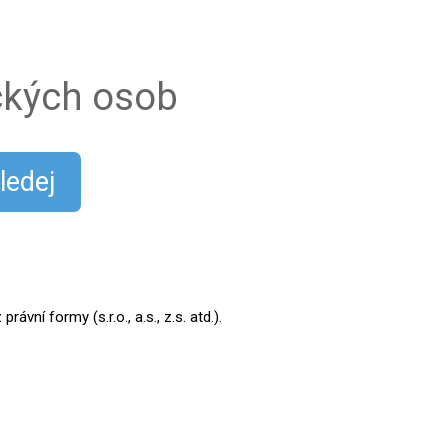
ických osob
ledej
ní formy (s.r.o., a.s., z.s. atd.).