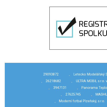
29093872
Letecko Modelářský 
-
26218682
ULTRA MOBIL s.r.o. v
-
-
3947131
Panorama Teplo
-
-
27625745
MASHUK
-
-
Moderní fotbal Plzeňský, s.r.o.
-