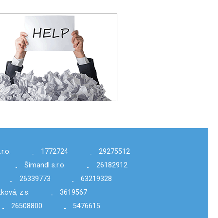
r.o.
1772724
29275512
-
-
Šimandl s.r.o.
26182912
-
-
26339773
63219328
-
-
ková, z.s.
3619567
-
26508800
5476615
-
-