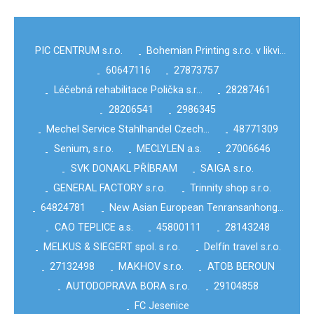
PIC CENTRUM s.r.o.
Bohemian Printing s.r.o. v likvi…
-
60647116
27873757
-
-
Léčebná rehabilitace Polička s.r…
28287461
-
-
28206541
2986345
-
-
Mechel Service Stahlhandel Czech…
48771309
-
-
Senium, s.r.o.
MECLYLEN a.s.
27006646
-
-
-
SVK DONAKL PŘÍBRAM
SAIGA s.r.o.
-
-
GENERAL FACTORY s.r.o.
Trinnity shop s.r.o.
-
-
64824781
New Asian European Tenransanhong…
-
-
CAO TEPLICE a.s.
45800111
28143248
-
-
-
MELKUS & SIEGERT spol. s r.o.
Delfín travel s.r.o.
-
-
27132498
MAKHOV s.r.o.
ATOB BEROUN
-
-
-
AUTODOPRAVA BORA s.r.o.
29104858
-
-
FC Jesenice
-