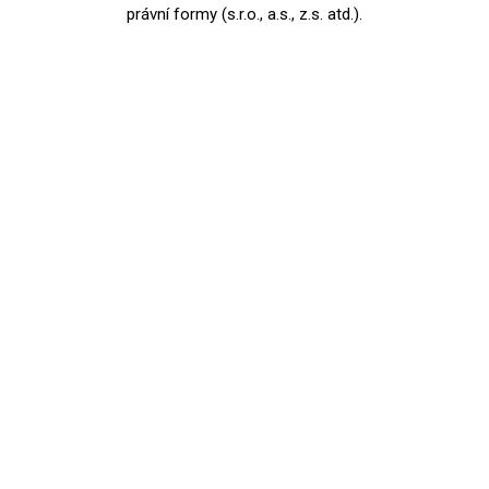
právní formy (s.r.o., a.s., z.s. atd.).