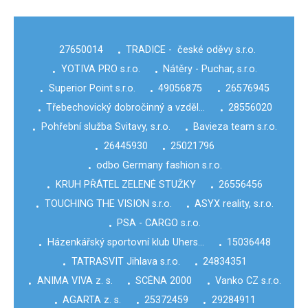
27650014
TRADICE - české oděvy s.r.o.
•
YOTIVA PRO s.r.o.
Nátěry - Puchar, s.r.o.
•
•
Superior Point s.r.o.
49056875
26576945
•
•
•
Třebechovický dobročinný a vzděl…
28556020
•
•
Pohřební služba Svitavy, s.r.o.
Bavieza team s.r.o.
•
•
26445930
25021796
•
•
odbo Germany fashion s.r.o.
•
KRUH PŘÁTEL ZELENÉ STUŽKY
26556456
•
•
TOUCHING THE VISION s.r.o.
ASYX reality, s.r.o.
•
•
PSA - CARGO s.r.o.
•
Házenkářský sportovní klub Uhers…
15036448
•
•
TATRASVIT Jihlava s.r.o.
24834351
•
•
ANIMA VIVA z. s.
SCÉNA 2000
Vanko CZ s.r.o.
•
•
•
AGARTA z. s.
25372459
29284911
•
•
•