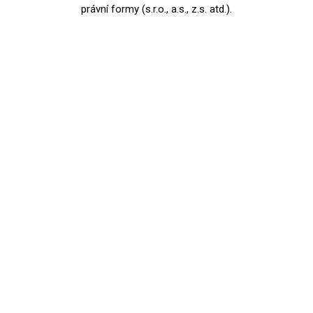
právní formy (s.r.o., a.s., z.s. atd.).