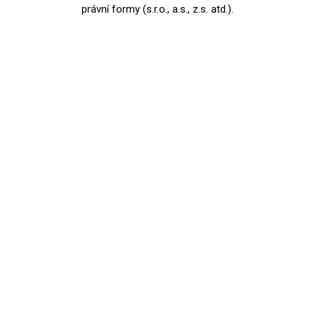
právní formy (s.r.o., a.s., z.s. atd.).