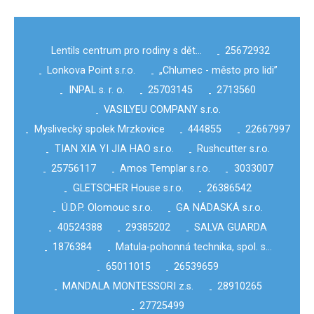
Lentils centrum pro rodiny s dět…
25672932
-
Lonkova Point s.r.o.
„Chlumec - město pro lidi”
-
-
INPAL s. r. o.
25703145
2713560
-
-
-
VASILYEU COMPANY s.r.o.
-
Myslivecký spolek Mrzkovice
444855
22667997
-
-
-
TIAN XIA YI JIA HAO s.r.o.
Rushcutter s.r.o.
-
-
25756117
Amos Templar s.r.o.
3033007
-
-
-
GLETSCHER House s.r.o.
26386542
-
-
Ú.D.P. Olomouc s.r.o.
GA NÁDASKÁ s.r.o.
-
-
40524388
29385202
SALVA GUARDA
-
-
-
1876384
Matula-pohonná technika, spol. s…
-
-
65011015
26539659
-
-
MANDALA MONTESSORI z.s.
28910265
-
-
27725499
-