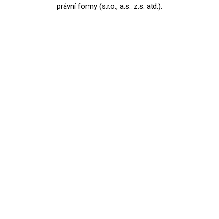
právní formy (s.r.o., a.s., z.s. atd.).