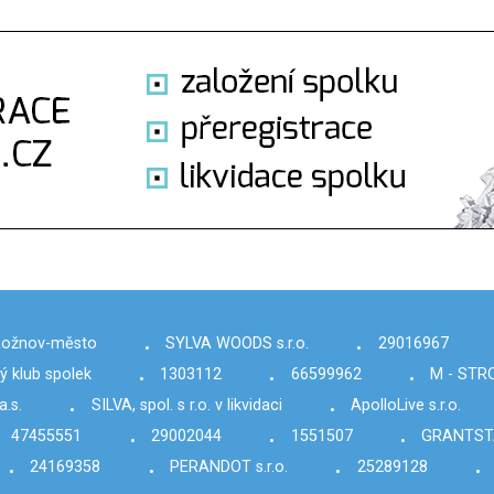
 Rožnov-město
SYLVA WOODS s.r.o.
29016967
•
•
 klub spolek
1303112
66599962
M - STRO
•
•
•
a.s.
SILVA, spol. s r.o. v likvidaci
ApolloLive s.r.o.
•
•
47455551
29002044
1551507
GRANTSTAV
•
•
•
24169358
PERANDOT s.r.o.
25289128
•
•
•
•