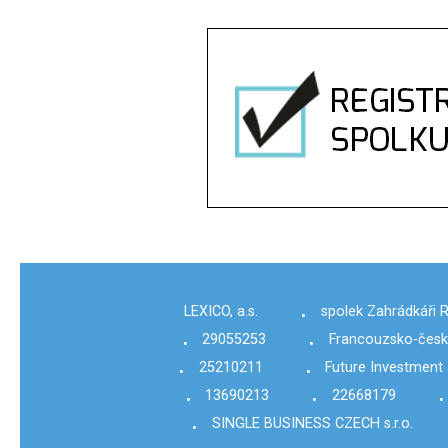
LEXICO, a.s.
spolek Zahrádkáři
•
29055253
Francouzsko-český
•
•
25210211
Future Investment 
•
•
13690213
22668179
•
•
•
SINGLE BUSINESS CZECH s.r.o.
•