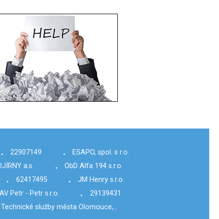
22907149
ESAPO, spol. s r.o.
•
•
JÍRNY a.s.
ObD Alfa 194 s.r.o.
•
62417495
JM Henry s.r.o.
•
•
 Petr - Petr s.r.o.
29139431
•
Technické služby města Olomouce,…