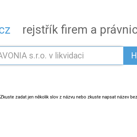
.cz
rejstřík firem a právn
H
kuste zadat jen několik slov z názvu nebo zkuste napsat název bez práv