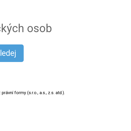
ických osob
ledej
ní formy (s.r.o., a.s., z.s. atd.).