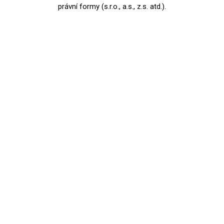
právní formy (s.r.o., a.s., z.s. atd.).