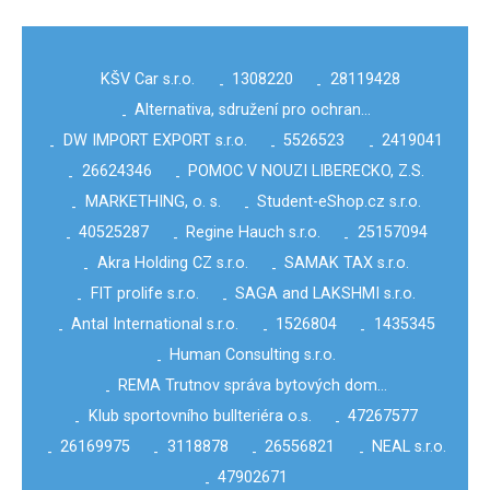
KŠV Car s.r.o.
1308220
28119428
-
-
Alternativa, sdružení pro ochran…
-
DW IMPORT EXPORT s.r.o.
5526523
2419041
-
-
-
26624346
POMOC V NOUZI LIBERECKO, Z.S.
-
-
MARKETHING, o. s.
Student-eShop.cz s.r.o.
-
-
40525287
Regine Hauch s.r.o.
25157094
-
-
-
Akra Holding CZ s.r.o.
SAMAK TAX s.r.o.
-
-
FIT prolife s.r.o.
SAGA and LAKSHMI s.r.o.
-
-
Antal International s.r.o.
1526804
1435345
-
-
-
Human Consulting s.r.o.
-
REMA Trutnov správa bytových dom…
-
Klub sportovního bullteriéra o.s.
47267577
-
-
26169975
3118878
26556821
NEAL s.r.o.
-
-
-
-
47902671
-