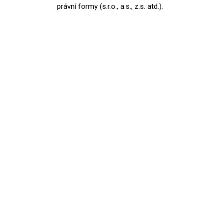
právní formy (s.r.o., a.s., z.s. atd.).