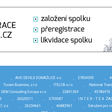
AHC DEVILS DOMAŽLICE o.s.
27834395
4
-
-
-
Tuvani Business, s.r.o.
ITELCA s.r.o.
National Trans
-
-
DEM Consulting Evropa s.r.o.
22841369
45786976
-
-
3
26529211
5759587
I N T E R - T E X ŽA
-
-
-
, z.s.
26234661
46882961
Sdružení pro 
-
-
-