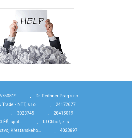
6750819
Dr. Peithner Prag s.r.o.
-
 Trade - NTT, s.r.o.
24172677
-
3023745
28415019
-
-
CLÉŘ, spol.…
TJ Ctiboř, z. s.
-
rozvoj Křesťanského…
4023897
-