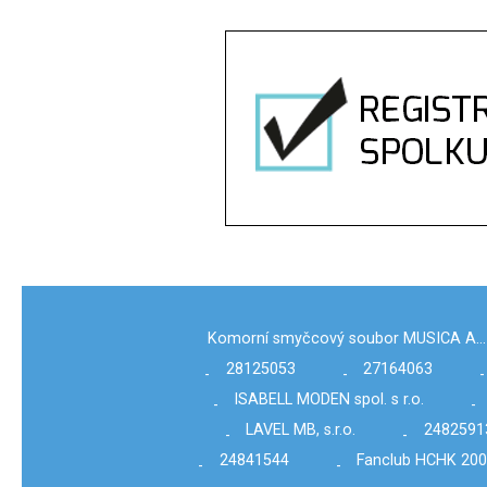
Komorní smyčcový soubor MUSICA A…
28125053
27164063
-
-
-
ISABELL MODEN spol. s r.o.
-
-
LAVEL MB, s.r.o.
2482591
-
-
24841544
Fanclub HCHK 2007
-
-