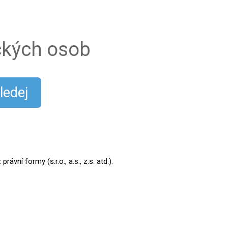
ických osob
ledej
ní formy (s.r.o., a.s., z.s. atd.).