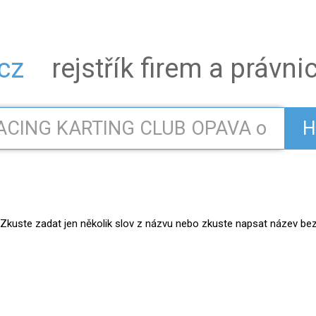
.cz
rejstřík firem a právn
H
kuste zadat jen několik slov z názvu nebo zkuste napsat název bez práv