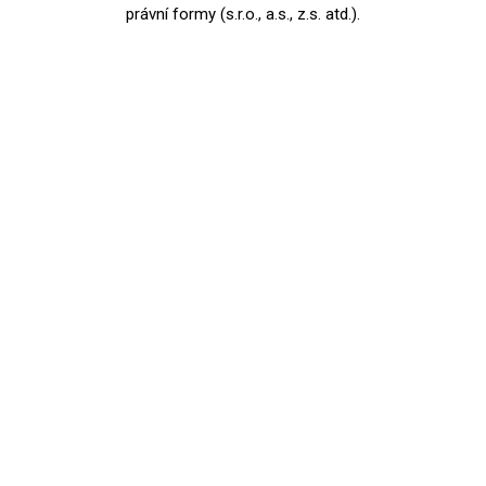
právní formy (s.r.o., a.s., z.s. atd.).