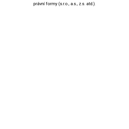
právní formy (s.r.o., a.s., z.s. atd.).