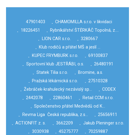
47901403
CHAMOMILLA s.r.o. v likvidaci
-
18226451
Rybníkářství ŠTĚRKÁČ Topolná, z.…
-
-
LION CAR s.r.o.
3280667
-
-
Klub rodičů a přátel MŠ a jeslí …
-
KUPEC FRYMBURK s.r.o.
69100837
-
-
Sportovní klub JESTŘÁBI, o.s.
26480191
-
-
Statek Tilia s.r.o.
Bromine, a.s.
-
-
Pražská lékárnická s.r.o.
27510328
-
-
Žebráček-krahulecký nezávislý sp…
CODEX
-
-
2442078
22860461
Retail CCM s.r.o.
-
-
-
Společenstvo přátel Medvědů od K…
-
Revma Liga Česká republika, z.s…
25656911
-
-
ACTIONFIT z. s.
3662209
Jakub Pleninger s.r.o.
-
-
-
3030938
45275777
70259887
-
-
-