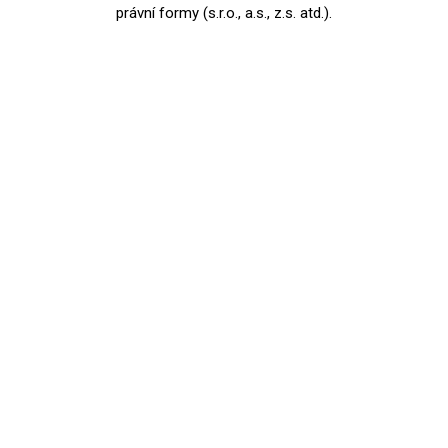
právní formy (s.r.o., a.s., z.s. atd.).