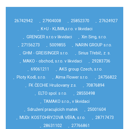
26742942
27904008
25852370
27624927
-
-
-
K+U - KLIMA,s.r.o. v likvidaci
-
GRENGER s.r.o.v likvidaci
Xin Sing, s.r.o.
-
-
27156273
5009855
NARIN GROUP s.r.o.
-
-
-
GHM - GREISINGER s.r.o.
Sirius Třebíč, z. s.
-
-
MAKO - obchod, s.r.o. v likvidaci
29283736
-
-
69061211
AKS group Czech, s.r.o.
-
-
Ploty Kodl, s.r.o.
Alma Flower s.r.o.
24756822
-
-
-
FK ČECHIE Hrušovany z.s.
70876894
-
-
ELTO spol. s r.o.
28550498
-
-
TAMAKO s.r.o., v likvidaci
-
Sdružení pracujících matek
25001604
-
-
MUDr. KOSTOHRYZOVÁ VĚRA, s.r.o.
28717473
-
-
28631102
27766861
-
-