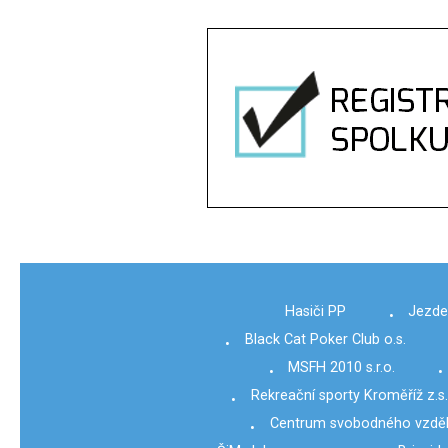
Hasiči PP
Jezde
•
Black Cat Poker Club o.s.
•
MSFH 2010 s.r.o.
•
•
Rekreační sporty Kroměříž z.s
•
Centrum svobodného vzděl
•