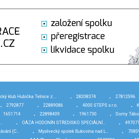
cký klub Hubička Telnice z.…
28208374
27812596
•
•
2792877
22889086
4000 STEPS s.r.o.
K
•
•
•
•
1651714
22898409
1961730
Domy Tábor 
•
•
•
.…
OÁZA HODONÍN STŘEDISKO SPECIÁLNÍ…
49707
•
•
ávání (C…
Myslivecký spolek Bukovina nad L…
7085
•
•