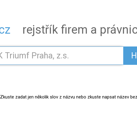
.cz
rejstřík firem a právn
H
kuste zadat jen několik slov z názvu nebo zkuste napsat název bez práv