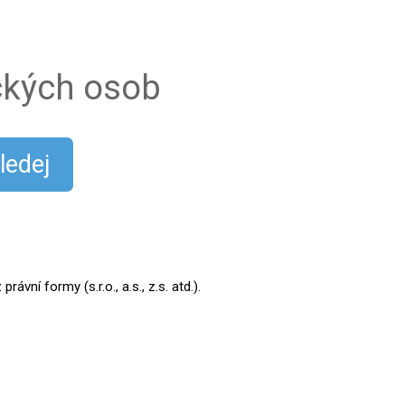
ických osob
ledej
ní formy (s.r.o., a.s., z.s. atd.).