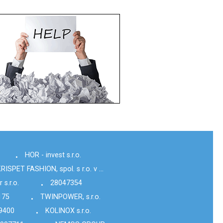
HOR - invest s.r.o.
•
RISPET FASHION, spol. s r.o. v …
s.r.o.
28047354
•
175
TWINPOWER, s.r.o.
•
9400
KOLINOX s.r.o.
•