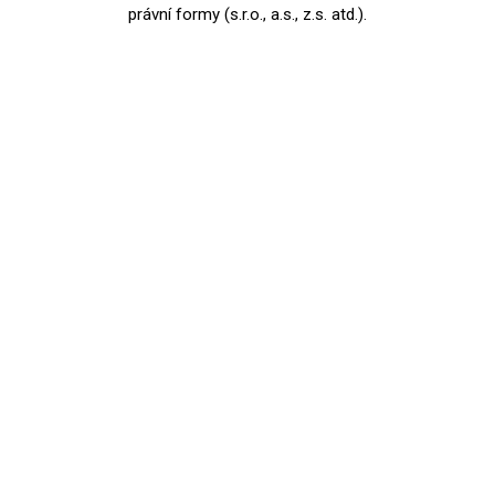
právní formy (s.r.o., a.s., z.s. atd.).