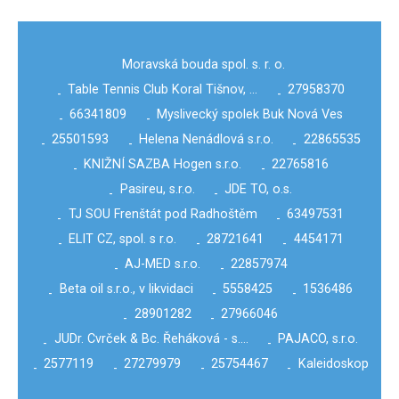
Moravská bouda spol. s. r. o.
Table Tennis Club Koral Tišnov, …
27958370
-
-
66341809
Myslivecký spolek Buk Nová Ves
-
-
25501593
Helena Nenádlová s.r.o.
22865535
-
-
-
KNIŽNÍ SAZBA Hogen s.r.o.
22765816
-
-
Pasireu, s.r.o.
JDE TO, o.s.
-
-
TJ SOU Frenštát pod Radhoštěm
63497531
-
-
ELIT CZ, spol. s r.o.
28721641
4454171
-
-
-
AJ-MED s.r.o.
22857974
-
-
Beta oil s.r.o., v likvidaci
5558425
1536486
-
-
-
28901282
27966046
-
-
JUDr. Cvrček & Bc. Řeháková - s.…
PAJACO, s.r.o.
-
-
2577119
27279979
25754467
Kaleidoskop
-
-
-
-