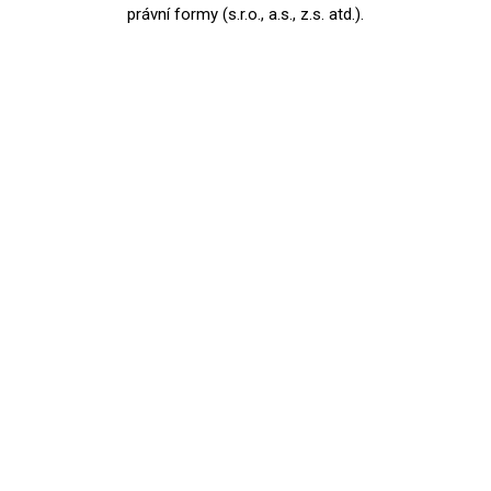
právní formy (s.r.o., a.s., z.s. atd.).