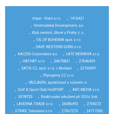
Imper -Stars s.r.o.
1416421
•
Vinohradská Development, a.s.
•
Klub seniorů Jílové u Prahy z. s…
•
OIL OF BOHEMIA spol. s r.o.
•
DAVE WESTERN GUNS s.r.o.
•
KAIZEN Corporation a.s.
LATE MORAVIA s.r.o.
•
•
HATHAT s.r.o.
24670821
27646459
•
•
•
SATIS CZ, spol. s r.o. v likvidaci
22760091
•
•
Plynojemy CZ s.r.o.
•
VÁCLAVEK, společnost s ručením o…
•
Golf & Sport Club HoSPORT
ARC MEDIA s.r.o.
•
•
5078725
Rodičovské sdružení při SOUz Svě…
•
•
LAVERNA TRADE s.r.o.
26086492
2704072
•
•
•
STRIKE Television s.r.o.
27567273
24717282
•
•
•