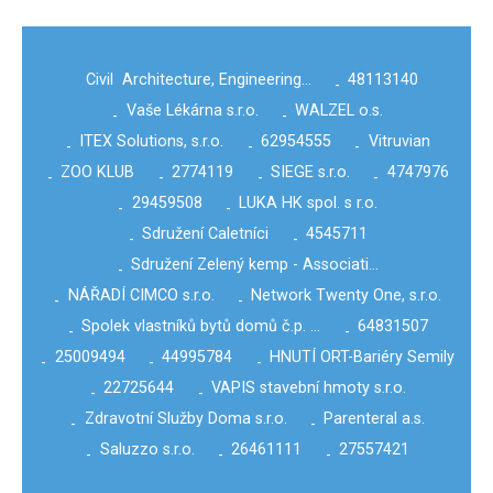
Civil Architecture, Engineering…
48113140
-
Vaše Lékárna s.r.o.
WALZEL o.s.
-
-
ITEX Solutions, s.r.o.
62954555
Vitruvian
-
-
-
ZOO KLUB
2774119
SIEGE s.r.o.
4747976
-
-
-
-
29459508
LUKA HK spol. s r.o.
-
-
Sdružení Caletníci
4545711
-
-
Sdružení Zelený kemp - Associati…
-
NÁŘADÍ CIMCO s.r.o.
Network Twenty One, s.r.o.
-
-
Spolek vlastníků bytů domů č.p. …
64831507
-
-
25009494
44995784
HNUTÍ ORT-Bariéry Semily
-
-
-
22725644
VAPIS stavební hmoty s.r.o.
-
-
Zdravotní Služby Doma s.r.o.
Parenteral a.s.
-
-
Saluzzo s.r.o.
26461111
27557421
-
-
-