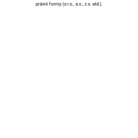
právní formy (s.r.o., a.s., z.s. atd.).