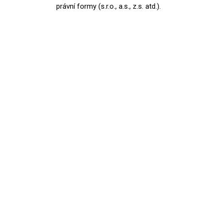
právní formy (s.r.o., a.s., z.s. atd.).