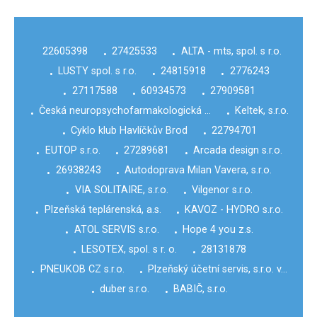
22605398
27425533
ALTA - mts, spol. s r.o.
•
•
LUSTY spol. s r.o.
24815918
2776243
•
•
•
27117588
60934573
27909581
•
•
•
Česká neuropsychofarmakologická …
Keltek, s.r.o.
•
•
Cyklo klub Havlíčkův Brod
22794701
•
•
EUTOP s.r.o.
27289681
Arcada design s.r.o.
•
•
•
26938243
Autodoprava Milan Vavera, s.r.o.
•
•
VIA SOLITAIRE, s.r.o.
Vilgenor s.r.o.
•
•
Plzeňská teplárenská, a.s.
KAVOZ - HYDRO s.r.o.
•
•
ATOL SERVIS s.r.o.
Hope 4 you z.s.
•
•
LESOTEX, spol. s r. o.
28131878
•
•
PNEUKOB CZ s.r.o.
Plzeňský účetní servis, s.r.o. v…
•
•
duber s.r.o.
BABIČ, s.r.o.
•
•