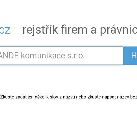
.cz
rejstřík firem a právn
H
kuste zadat jen několik slov z názvu nebo zkuste napsat název bez práv