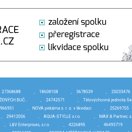
27368688
18608108
3678539
25033476
-
-
-
IŽENÝCH BUČ…
24742571
Tělovýchovná jednota Se
-
-
966951
NOVA pekárna s. r. o. v likvidaci
25269755
-
-
29412056
AQUA-STYLLE s.r.o.
MAX & Partner, s.
-
-
-
L&V Enterprises, s.r.o.
4226895
46493719
-
-
-