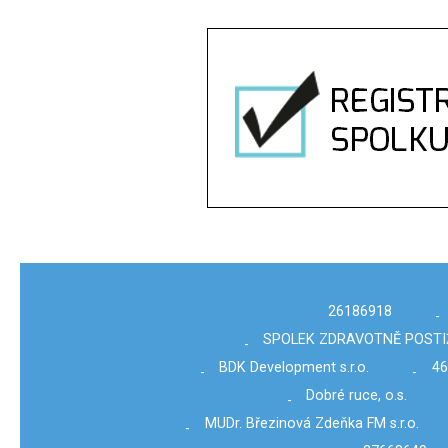
26186918
-
SPOLEK ZDRAVOTNĚ POST
-
BDK Development s.r.o.
46
-
-
Dobré ruce, o.s.
-
MUDr. Březinová Zdeňka FM s.r.o.
-