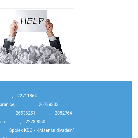
22711864
-
branice, …
26738333
-
26536251
2082764
-
-
r.o.
22739050
-
Spolek KDO - Krásenští divadelní…
-