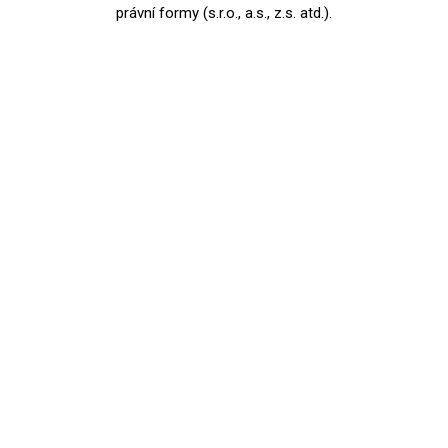
právní formy (s.r.o., a.s., z.s. atd.).