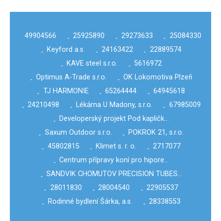
49904566
25925890
29273633
25084330
-
-
-
Keyford a.s.
24163422
22889574
-
-
-
KAVE steel s.r.o.
5616972
-
-
Optimus A-Trade s.r.o.
OK Lokomotiva Plzeň
-
-
TJ HARMONIE
65264444
64945618
-
-
-
24210498
Lékárna U Madony, s.r.o.
67985009
-
-
-
Developerský projekt Pod kapličk…
-
Saxum Outdoor s.r.o.
POKROK 21, s.r.o.
-
-
45802815
Klimet s. r. o.
2717077
-
-
-
Centrum přípravy koní pro hipore…
-
SANDVIK CHOMUTOV PRECISION TUBES…
-
28011830
28004540
22905537
-
-
-
Rodinné bydlení Šárka, a.s.
28338553
-
-