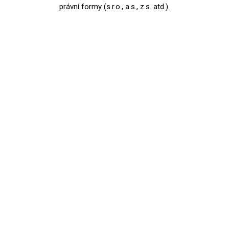
právní formy (s.r.o., a.s., z.s. atd.).