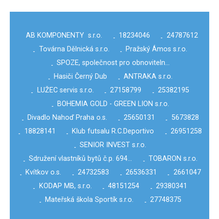
AB KOMPONENTY s.r.o.
18234046
24787612
-
-
Továrna Dělnická s.r.o.
Pražský Ámos s.r.o.
-
-
SPOZE, společnost pro obnoviteln…
-
Hasiči Černý Dub
ANTRAKA s.r.o.
-
-
LUŽEC servis s.r.o.
27158799
25382195
-
-
-
BOHEMIA GOLD - GREEN LION s.r.o.
-
Divadlo Nahoď Praha o.s.
25650131
5673828
-
-
-
18828141
Klub futsalu R.C.Deportivo
26951258
-
-
-
SENIOR INVEST s.r.o.
-
Sdružení vlastníků bytů č.p. 694…
TOBARON s.r.o.
-
-
Kvítkov o.s.
24732583
26536331
2661047
-
-
-
-
KODAP MB, s.r.o.
48151254
29380341
-
-
-
Mateřská škola Sportík s.r.o.
27748375
-
-