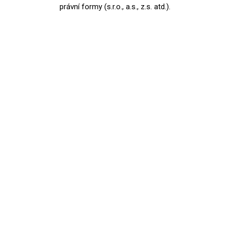
právní formy (s.r.o., a.s., z.s. atd.).