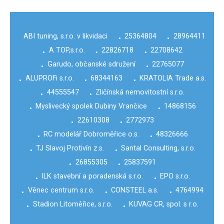
ABI tuning, s.r.o. v likvidaci
25364804
28964411
•
•
A TOP,s.r.o.
22826718
22708642
•
•
•
Garudo, občanské sdružení
22765077
•
•
ALUPROFi s.r.o.
68344163
KRATOLIA Trade a.s.
•
•
•
44555547
Zličínská nemovitostní s.r.o.
•
•
Myslivecký spolek Dubiny Vrančice
14868156
•
•
22610308
2772973
•
•
RC modelář Dobroměřice o.s.
48326666
•
•
TJ Slavoj Protivín z.s.
Santal Consulting, s.r.o.
•
•
26855305
25837591
•
•
ILK stavební a poradenská s.r.o.
EPO s.r.o.
•
•
Věnec centrum s.r.o.
CONSTEEL a.s.
4764994
•
•
•
Stadion Litoměřice, s.r.o.
KUVAG CR, spol. s r.o.
•
•