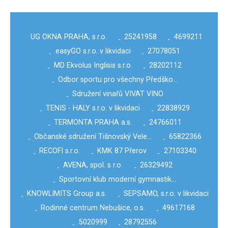
UG OKNA PRAHA, s.r.o.
25241958
4699211
-
-
easyGO s.r.o. v likvidaci
27078051
-
-
MD Ekvolus Inglisis s.r.o.
28202112
-
-
Odbor sportu pro všechny Předško…
-
Sdružení vinařů VIVAT VINO
-
TENIS - HALY s.r.o. v likvidaci
22838929
-
-
TERMONTA PRAHA a.s.
24766011
-
-
Občanské sdružení Tišnovský Vele…
65822366
-
-
RECOFI s.r.o.
KMK 87 Přerov
27103340
-
-
-
AVENA, spol. s r.o.
26329492
-
-
Sportovní klub moderní gymnastik…
-
KNOWLIMITS Group a.s.
SEPSAMO, s.r.o. v likvidaci
-
-
Rodinné centrum Nebušice, o.s.
49617168
-
-
5020999
28792556
-
-