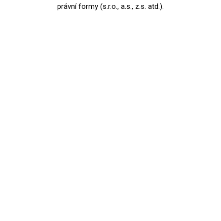
právní formy (s.r.o., a.s., z.s. atd.).