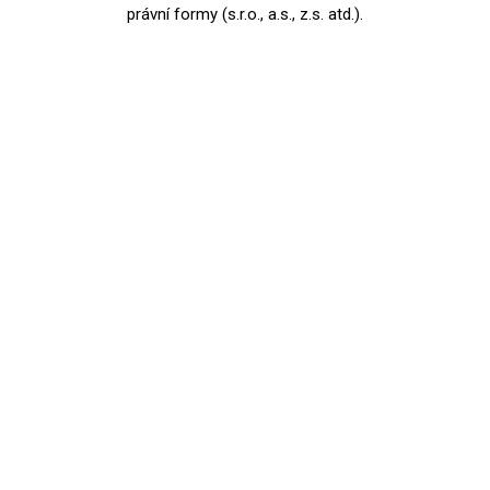
právní formy (s.r.o., a.s., z.s. atd.).