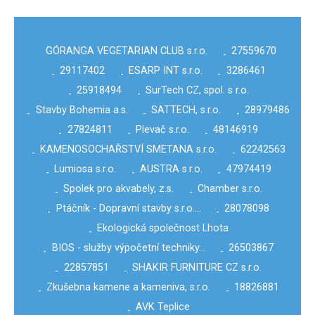
GÓRANGA VEGETARIAN CLUB s.r.o.
27559670
-
29117402
ESARP INT s.r.o.
3286461
-
-
-
25918494
SurTech CZ, spol. s r.o.
-
-
Stavby Bohemia a.s.
SATTECH, s.r.o.
28979486
-
-
-
27824811
Plevač s.r.o.
48146919
-
-
-
KAMENOSOCHAŘSTVÍ SMETANA s.r.o.
62242563
-
-
Lumiosa s.r.o.
AUSTRA s.r.o.
47974419
-
-
-
Spolek pro akvabely, z.s.
Chamber s.r.o.
-
-
Ptáčník - Dopravní stavby s.r.o.…
28078098
-
-
Ekologická společnost Lhota
-
BIOS - služby výpočetní techniky…
26503867
-
-
22857851
SHAKIR FURNITURE CZ s.r.o.
-
-
Zkušebna kamene a kameniva, s.r.o.
18826881
-
-
AVK Teplice
-