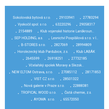
Sokolovská bytová s.r.o.
29103941
27783294
•
•
Vyskočil spol. s r.o.
63220296
29058317
•
•
•
2154889
Klub vojenské historie Lanškroun…
•
•
SEP HOLDING, a.s.
Lesnictví Pospíšilová s.r.o. v l…
•
•
B-STORES s.r.o.
2827069
28994809
•
•
•
Horolezecký klub Pardubice, z.s.
Klub LABÁK
•
•
2645599
26918251
27732185
•
•
•
Včelařský spolek Moravy a Slezsk…
•
NEW ELTOM Ostrava, s.r.o.
27085112
28171853
•
•
•
VIST CZ s.r.o.
28501322
•
•
Nová galerie v Praze s.r.o.
22888381
•
•
TROPICAL WOOD s.r.o.
Čistá chemie, z.s.
•
•
AYOMA s.r.o.
65572050
•
•