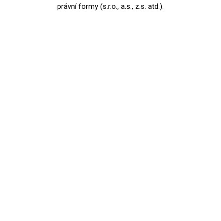
právní formy (s.r.o., a.s., z.s. atd.).