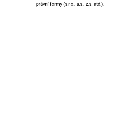
právní formy (s.r.o., a.s., z.s. atd.).