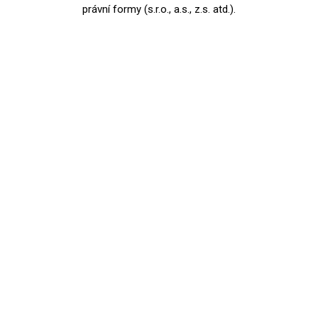
právní formy (s.r.o., a.s., z.s. atd.).