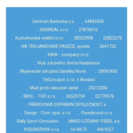
Centrum Barborka z.s.
64840336
-
DENIREAL s.r.o.
27876616
-
-
Kutnohorská realitní s.r.o.
28322908
22822275
-
-
-
NA TROJANOVSKÉ PASECE, spolek
3641732
-
-
NIKA - company s.r.o.
-
Klub zdravého života Radslavice
-
Myslivecké sdružení Danělka Nové…
29092400
-
-
TelCon,spol. s r.o. v likvidaci
-
Muži proti rakovině varlat
24212300
-
-
BROL - TOP, s.r.o.
26529734
22770976
-
-
-
PŘEROVSKÁ DOPRAVNÍ SPOLEČNOST, s…
-
Design - Com. spol. s r.o.
Pavešicová s.r.o.
-
-
Rally Sport Chroustov
MASO UZENINY PÍSEK, a.s.
-
-
PODSNIŽNYK s.r.o.
1614673
4461657
-
-
-