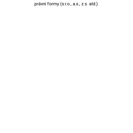
právní formy (s.r.o., a.s., z.s. atd.).