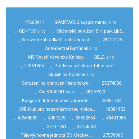
47668911
SPARTACUS supplements, s.r.o.
-
GENTCO s.r.o.
Občanské sdružení Dirt park Libč…
-
-
Sdružení zahrádkářů, ochránců př…
28412125
-
-
Autocentral Bartůněk s.r.o.
-
MS Veveří Veverské Knínice
BELD, s.r.o.
-
-
27851265
Prádelna a čistírna Tábor spol. …
-
-
Libušín na Polance s.r.o.
-
Sdružení na obnovení historickýc…
29274036
-
-
KALKARENIT s.r.o.
28378920
-
-
KungsOrn International Corporati…
28481704
-
-
JOB-klub pro nezaměstnanou mláde…
18381952
-
-
47668083
4087275
26582554
48401986
-
-
-
-
22711961
42756201
-
-
Tělovýchovná jednota ZD Meclov, …
27579093
-
-