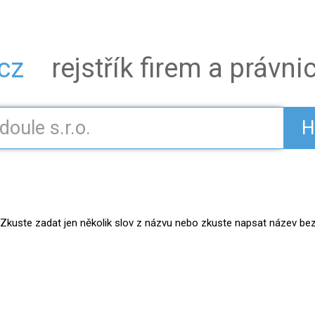
.cz
rejstřík firem a právn
H
kuste zadat jen několik slov z názvu nebo zkuste napsat název bez práv