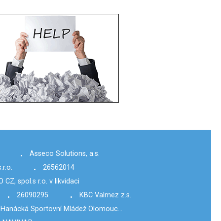
Asseco Solutions, a.s.
•
r.o.
26562014
•
 CZ, spol.s r.o. v likvidaci
26090295
KBC Valmez z.s.
•
•
Hanácká Sportovní Mládež Olomouc…