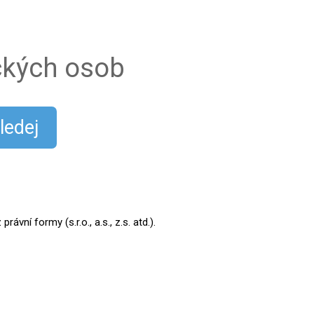
ických osob
ledej
ní formy (s.r.o., a.s., z.s. atd.).