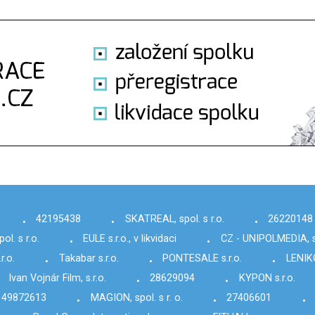
42195438
SKATREAL, spol. s r.o.
26220148
•
•
•
. s r.o.
EULE s.r.o., v likvidaci
CZ - UNIPOLMEDIA, s.
•
•
r.o.
Takabar s.r.o.
PONTESALE s.r.o.
LENIKO
•
•
•
Ivan Vojnár Film, s.r.o.
28629094
KYPON s.r.o.
•
•
49872613
MAGION, spol. s r. o.
27406601
•
•
•