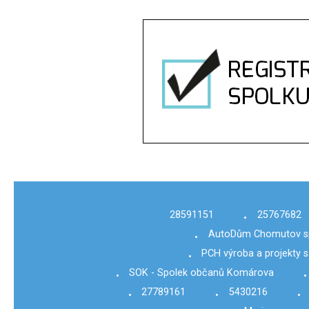
28591151
25767682
•
AutoDům Chomutov spol
•
PCH výroba a projekty s.
•
SOK - Spolek občanů Komárova
•
•
27789161
5430216
•
•
•