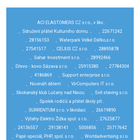
ACI ELASTOMERS CZ s.r.o., v likv…
Sdružení přátel Kulturního domu …
22671242
-
-
28156153
Waterpark Velké Dářko,s.r.o.
-
-
27541517
CELIUS CZ s.r.o.
28895878
-
-
-
Sahar Investment s.r.o.
28992466
-
-
Dřevo - kovo Sázava s.r.o.
25915380
27784304
-
-
-
4186869
Support enterprise s.r.o.
-
-
Novináři dětem
VirComputers IT s.r.o.
-
-
Skokanský klub Lučany nad Nisou
Svit staving s.r.o.
-
-
Spolek rodičů a přátel školy při…
-
SURRENTUM s.r.o. v likvidaci
26619890
-
-
Výtahy-Elektro Žižka spol. s r.o…
27625877
-
-
24136557
29138141
5006856
25717642
-
-
-
-
Papír-speciál, PHP, spol. s r.o.
Worldadvertising s.r.o.
-
-