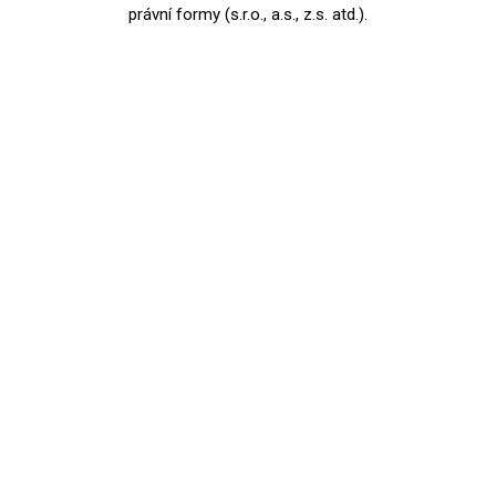
právní formy (s.r.o., a.s., z.s. atd.).