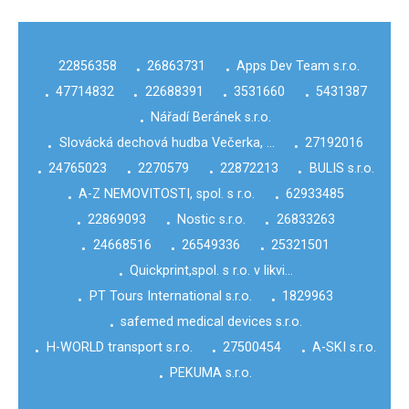
22856358
26863731
Apps Dev Team s.r.o.
•
•
47714832
22688391
3531660
5431387
•
•
•
•
Nářadí Beránek s.r.o.
•
Slovácká dechová hudba Večerka, …
27192016
•
•
24765023
2270579
22872213
BULIS s.r.o.
•
•
•
•
A-Z NEMOVITOSTI, spol. s r.o.
62933485
•
•
22869093
Nostic s.r.o.
26833263
•
•
•
24668516
26549336
25321501
•
•
•
Quickprint,spol. s r.o. v likvi…
•
PT Tours International s.r.o.
1829963
•
•
safemed medical devices s.r.o.
•
H-WORLD transport s.r.o.
27500454
A-SKI s.r.o.
•
•
•
PEKUMA s.r.o.
•