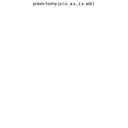
právní formy (s.r.o., a.s., z.s. atd.).