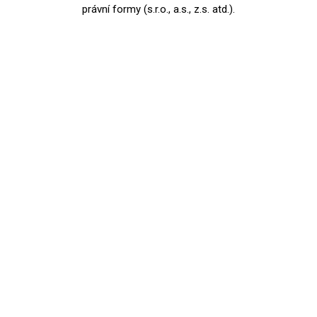
právní formy (s.r.o., a.s., z.s. atd.).